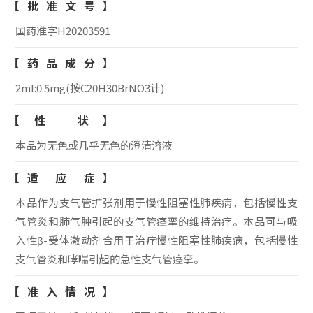
【批准文号】
国药准字H20203591
【药品成分】
2ml:0.5mg(按C20H30BrNO3计)
【性 状】
本品为无色或几乎无色的澄清溶液
【适 应 症】
本品作为支气管扩张剂用于慢性阻塞性肺疾病，包括慢性支
气管炎和肺气肿引起的支气管痉挛的维持治疗。本品可与吸
入性β-受体激动剂合用于治疗慢性阻塞性肺疾病，包括慢性
支气管炎和哮喘引起的急性支气管痉挛。
【准入情况】