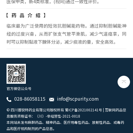
医保甲类，新4类标准，(视同)通过一致性评价。
【药品介绍】
临床最为广泛使用的短效抗胆碱能药物。通过抑制胆碱能神
经的过度兴奋，从而扩张支气管平滑肌，减少气道痉挛，同
时可以抑制黏液下腺体分泌，减少痰液的量，安全高效。

官方微信公众号
028-86058115
info@scpurity.com


© 四川普锐特药业有限公司版权所有
蜀ICP备2021002141号 | 互联网药品信
息服务资格证书：（川）-非经营性-2021-0018
本网站未发布麻醉药品、精神药品、医疗用毒性药品、放射性药品、戒毒药
品和医疗机构制剂的产品信息。